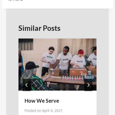
Similar Posts
How We Serve
Posted on
April 4, 2021
P