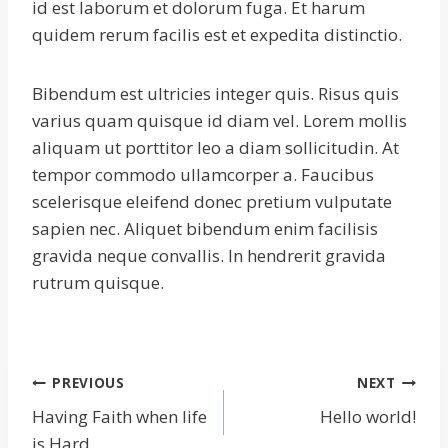
id est laborum et dolorum fuga. Et harum
quidem rerum facilis est et expedita distinctio.
Bibendum est ultricies integer quis. Risus quis
varius quam quisque id diam vel. Lorem mollis
aliquam ut porttitor leo a diam sollicitudin. At
tempor commodo ullamcorper a. Faucibus
scelerisque eleifend donec pretium vulputate
sapien nec. Aliquet bibendum enim facilisis
gravida neque convallis. In hendrerit gravida
rutrum quisque.
Post
PREVIOUS
NEXT
navigation
Having Faith when life
Hello world!
is Hard